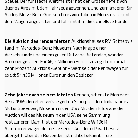
Steuer: Der fünffache Weltmeister hat den Grossen Preis von
Buenos Aires mit dem Fahrzeug gewonnen. Und zum anderen Sir
Stirling Moss: Beim Grossen Preis von Italien in Monza ist er mit
dem Wagen angetreten und fuhr mit ihm die schnellste Runde.
Die Auktion des renommierten
Auktionshauses RM Sotheby’s
fand im Mercedes-Benz Museum. Nach knapp einer
Viertelstunde und einem guten Dutzend Bietenden, war der
Hammer gefallen. Für 46, 5 Millionen Euro – zuzüglich nochmal
zehn Prozent Auktions-Gebühr – wechselt der Rennwagen für
exakt 51,155 Millionen Euro nun den Besitzer.
Zehn Jahre nach seinem letzten
Rennen, schenkte Mercedes-
Benz 1965 den eben versteigerten Silberpfeil dem Indianapolis
Motor Speedway Museum in den USA. Mit dem Erlös aus der
Auktion will das Museum in den USA seine Sammlung
restaurieren. Damit ist der Mercedes-Benz W 196 R
Stromlinienwagen der erste seiner Art, der in Privatbesitz
übergeht. Über den Bietenden ist nichts bekannt – die