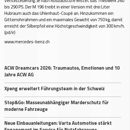
Ventilsteuerung. Je nach Ausbaustufe leistet das Triebwerk 260
bis 290 PS. Der M 196 treibt in einer Version mit drei Liter
Hubraum auch das Uhlenhaut-Coupé an. Hinzukommen ein
Gitterrohrrahmen und ein maximales Gewicht von 750 kg, damit
erreicht der Silberpfeil eine Höchstgeschwindigkeit von 300 km/h.
(pd/ir)
www.mercedes-benz.ch
ACW Dreamcars 2026: Traumautos, Emotionen und 10
Jahre ACW AG
Xpeng erweitert Führungsteam in der Schweiz
Stop&Go: Masseunabhängiger Marderschutz für
moderne Fahrzeuge
Neue Einbauanleitungen: Varta Automotive stärkt
Engagement im Service für Nutzfahrzeuge