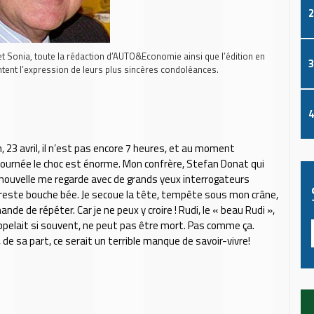
2
t Sonia, toute la rédaction d’AUTO&Economie ainsi que l’édition en
3
ent l’expression de leurs plus sincères condoléances.
4
, 23 avril, il n’est pas encore 7 heures, et au moment
journée le choc est énorme. Mon confrère, Stefan Donat qui
nouvelle me regarde avec de grands yeux interrogateurs
 reste bouche bée. Je secoue la tête, tempête sous mon crâne,
mande de répéter. Car je ne peux y croire ! Rudi, le « beau Rudi »,
pelait si souvent, ne peut pas être mort. Pas comme ça.
de sa part, ce serait un terrible manque de savoir-vivre!