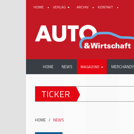
HOME
•
VERLAG
ARCHIV
•
KONTAKT
•
HOME
NEWS
MAGAZINE
MERCHANDI
TICKER
HOME
/
NEWS