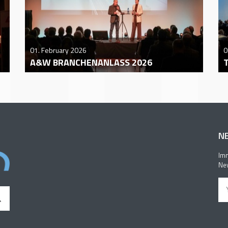
01. February 2026
0
A&W BRANCHENANLASS 2026
N
Imm
New