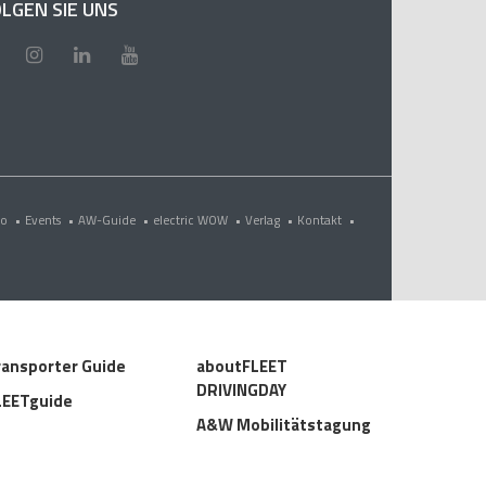
LGEN SIE UNS
eo
•
Events
•
AW-Guide
•
electric WOW
•
Verlag
•
Kontakt
•
ransporter Guide
aboutFLEET
DRIVINGDAY
LEETguide
A&W Mobilitätstagung