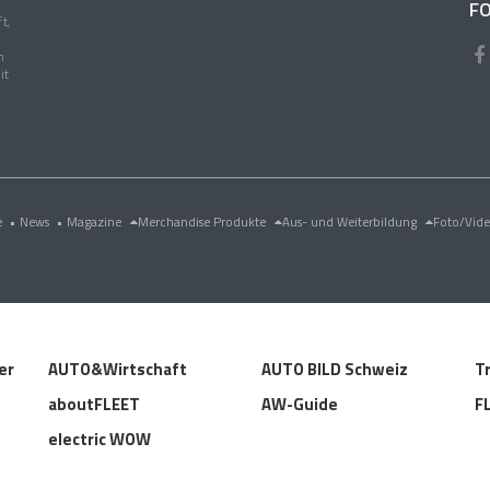
FO
t,
n
it
e
•
News
•
Magazine
Merchandise Produkte
Aus- und Weiterbildung
Foto/Vid
er
AUTO&Wirtschaft
AUTO BILD Schweiz
T
aboutFLEET
AW-Guide
F
electric WOW