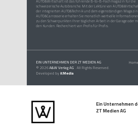
AUTO&Wirtschaft ist das führende B-to-B-Fachmagazin für die
schweizerische Autobranche. Mit der Lektüre von AUTO&Wirtschaf
der integrierten AUTO&Technik und dem eigenständigen Magazin
AUTO&Carrosserie erhalten Sie monatlich wertvolle Informatione
zu den Schwerpunkten Ihrer täglichen Arbeit in der Garage oder m
den Kunden. Recherchiert von Profis für Profis.
EIN UNTERNEHMEN DER ZT MEDIEN AG
Hom
© 2026
A&W Verlag AG
. All Rights Reserved.
Developed by
itMedia
Ein Unternehmen d
ZT Medien AG