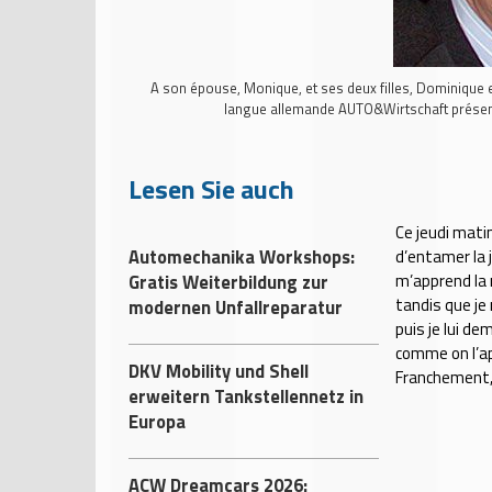
A son épouse, Monique, et ses deux filles, Dominique e
langue allemande AUTO&Wirtschaft présent
Lesen Sie auch
Ce jeudi matin
Automechanika Workshops:
d’entamer la 
Gratis Weiterbildung zur
m’apprend la 
tandis que je
modernen Unfallreparatur
puis je lui de
comme on l’ap
DKV Mobility und Shell
Franchement, 
erweitern Tankstellennetz in
Europa
ACW Dreamcars 2026: