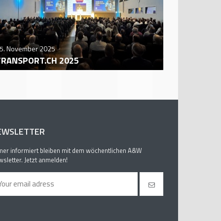
5. November 2025
29. October
TRANSPORT.CH 2025
AUTO ZÜR
EWSLETTER
er informiert bleiben mit dem wöchentlichen A&W
sletter. Jetzt anmelden!