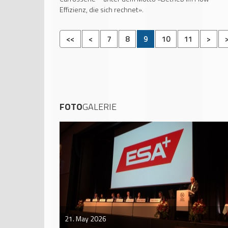
Effizienz, die sich rechnet».
<<
<
7
8
9
10
11
>
FOTO
GALERIE
21. May 2026