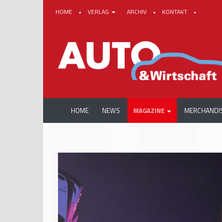
HOME
•
VERLAG
ARCHIV
•
KONTAKT
•
HOME
NEWS
MAGAZINE
MERCHANDI