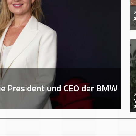
0
A
f
ue President und CEO der BMW
0
N
A
+++
AUTOMECHANIKA