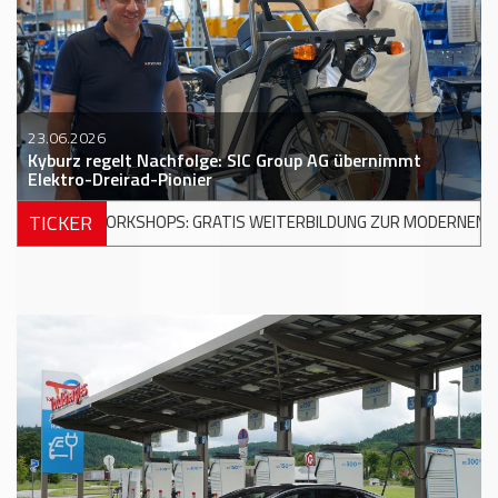
23.06.2026
Kyburz regelt Nachfolge: SIC Group AG übernimmt
Elektro-Dreirad-Pionier
TICKER
RATIS WEITERBILDUNG ZUR MODERNEN UNFALLREPARATUR
+++
D