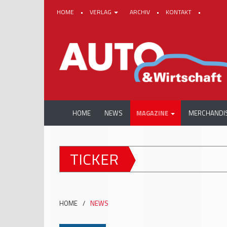
HOME
•
VERLAG
ARCHIV
•
KONTAKT
•
HOME
NEWS
MAGAZINE
MERCHANDI
TICKER
HOME
/
NEWS