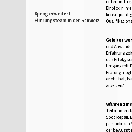
unter prüfun
Einblick in i
Xpeng erweitert
konsequent ge
Führungsteam in der Schweiz
Qualifikation
Geleitet we
und Anwendung
Erfahrung zei
den Erfolg, 
Umgang mit Dr
Prüfung mögli
erlebt hat, k
arbeiten.“
Während ins
Teilnehmenden
Spot Repair. 
persönlichen 
der bewusste