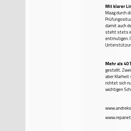
Mit klarer Li
Maag durch di
Prüfungssitua
damit auch de
steht stets i
entmutigen. 
Unterstützun
Mehr als 40
gestellt. Zwe
aber Klarheit
richtet sich 
wichtigen Sch
www.andreko
www.repanet