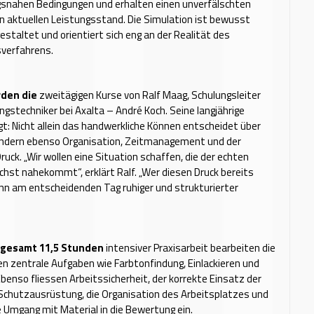
gsnahen Bedingungen und erhalten einen unverfälschten
hren aktuellen Leistungsstand. Die Simulation ist bewusst
staltet und orientiert sich eng an der Realität des
sverfahrens.
rden die
zweitägigen Kurse von Ralf Maag, Schulungsleiter
stechniker bei Axalta – André Koch. Seine langjährige
gt: Nicht allein das handwerkliche Können entscheidet über
sondern ebenso Organisation, Zeitmanagement und der
uck. „Wir wollen eine Situation schaffen, die der echten
chst nahekommt“, erklärt Ralf. „Wer diesen Druck bereits
ann am entscheidenden Tag ruhiger und strukturierter
gesamt 11,5 Stunden
intensiver Praxisarbeit bearbeiten die
 zentrale Aufgaben wie Farbtonfindung, Einlackieren und
Ebenso fliessen Arbeitssicherheit, der korrekte Einsatz der
Schutzausrüstung, die Organisation des Arbeitsplatzes und
 Umgang mit Material in die Bewertung ein.