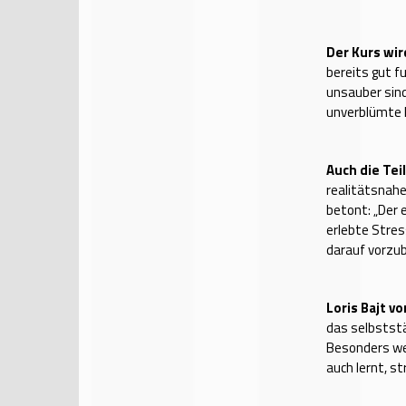
Der Kurs wi
bereits gut f
unsauber sind
unverblümte 
Auch die Te
realitätsnahe
betont: „Der 
erlebte Stres
darauf vorzub
Loris Bajt vo
das selbststä
Besonders wer
auch lernt, st