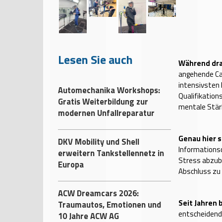
Lesen Sie auch
Während dra
angehende Car
intensivsten 
Automechanika Workshops:
Qualifikation
Gratis Weiterbildung zur
mentale Stär
modernen Unfallreparatur
Genau hier 
DKV Mobility und Shell
Informationsce
erweitern Tankstellennetz in
Stress abzuba
Europa
Abschluss zu
ACW Dreamcars 2026:
Seit Jahren 
Traumautos, Emotionen und
entscheidend
10 Jahre ACW AG