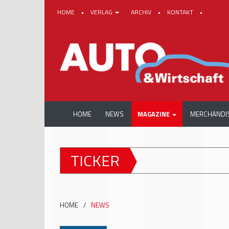
HOME
•
VERLAG
ARCHIV
•
KONTAKT
•
HOME
NEWS
MAGAZINE
MERCHANDI
TICKER
HOME
/
NEWS