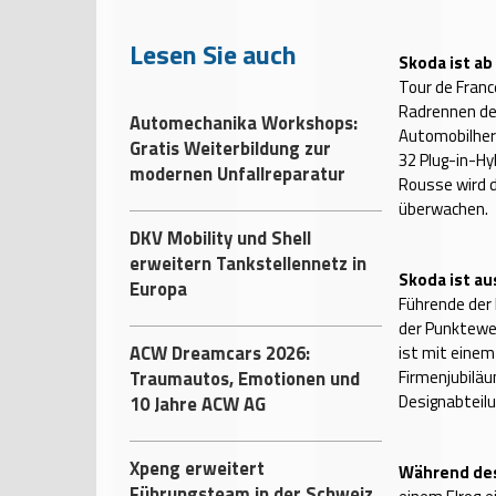
Lesen Sie auch
Skoda ist a
Tour de Fran
Radrennen de
Automechanika Workshops:
Automobilhers
Gratis Weiterbildung zur
32 Plug-in-Hy
modernen Unfallreparatur
Rousse wird 
überwachen.
DKV Mobility und Shell
erweitern Tankstellennetz in
Skoda ist a
Europa
Führende der 
der Punktewer
ACW Dreamcars 2026:
ist mit einem
Traumautos, Emotionen und
Firmenjubiläu
Designabteilu
10 Jahre ACW AG
Xpeng erweitert
Während de
Führungsteam in der Schweiz