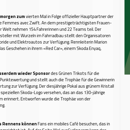
b morgen zum
vierten Mal in Folge offizieller Hauptpartner der
ce Femmes avec Zwift. An dem prestigeträchtigsten Frauen-
r Welt nehmen 154 Fahrerinnen und 22 Teams teil. Der
teller mit Wurzeln im Fahrradbau stellt den Organisatoren
bride und Elektroautos zur Verfügung. Rennleiterin Marion
das Geschehen in ihrem «Red Car», einem Skoda Enyaq,
usserdem wieder Sponsor
des Grünen Trikots für die
Punktewertung und stellt auch die Trophäe für die Gewinnerin
tung zur Verfügung. Der diesjährige Pokal aus grünem Kristall
 speziellen Skoda-Logo versehen, das an das 130-jährige
m erinnert. Entworfen wurde die Trophäe von der
ng.
s Rennens können
Fans ein mobiles Café besuchen, das in