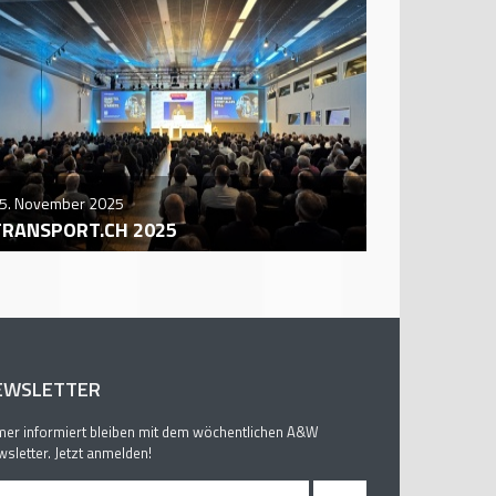
5. November 2025
29. October
TRANSPORT.CH 2025
AUTO ZÜR
EWSLETTER
er informiert bleiben mit dem wöchentlichen A&W
sletter. Jetzt anmelden!