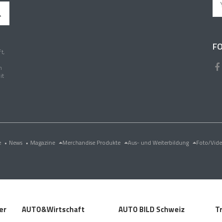
FO
t,
n
it
e
•
News
•
Magazine
Merchandise Produkte
Aus- und Weiterbildung
Foto/Vid
er
AUTO&Wirtschaft
AUTO BILD Schweiz
T