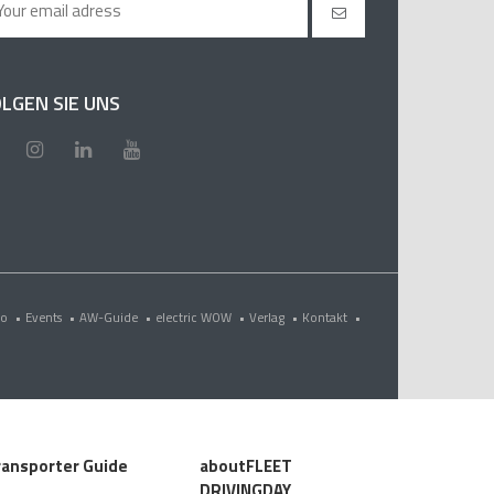
LGEN SIE UNS
eo
•
Events
•
AW-Guide
•
electric WOW
•
Verlag
•
Kontakt
•
ransporter Guide
aboutFLEET
DRIVINGDAY