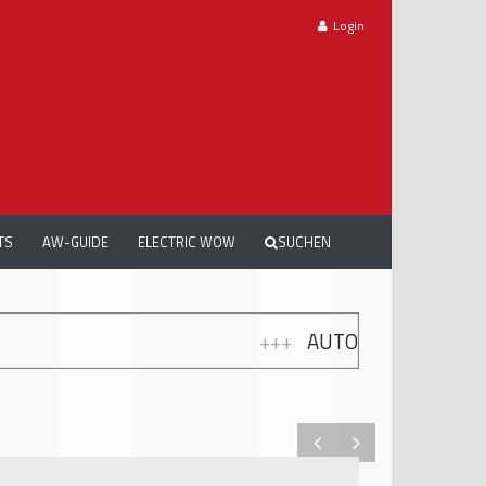
Login
TS
AW-GUIDE
ELECTRIC WOW
SUCHEN
+++
AUTOMECHANIKA WORKSHOPS: GRATIS 