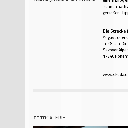
einem Elroq e
Rennen nachve
genießen. Ti
Die Strecke
August quer d
im Osten. Die
Savoyer Alpen
17240 Höhenm
www.skoda.c
FOTO
GALERIE