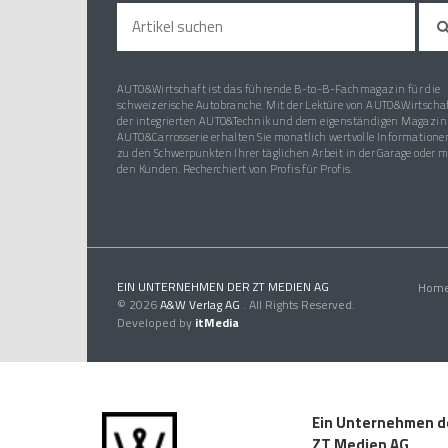
AUTO&Wirtschaft ist das führende B-to-B-Fachmagazin für die
schweizerische Autobranche. Mit der Lektüre von AUTO&Wirtschaf
der integrierten AUTO&Technik und dem eigenständigen Magazin
AUTO&Carrosserie erhalten Sie monatlich wertvolle Informatione
zu den Schwerpunkten Ihrer täglichen Arbeit in der Garage oder m
den Kunden. Recherchiert von Profis für Profis.
EIN UNTERNEHMEN DER ZT MEDIEN AG
Hom
© 2026
A&W Verlag AG
. All Rights Reserved.
Developed by
itMedia
Ein Unternehmen d
ZT Medien AG