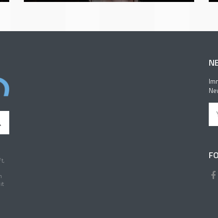
N
Imm
New
FO
t,
n
it