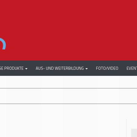
SE PRODUKTE
AUS- UND WEITERBILDUNG
FOTO/VIDEO
EVEN
+++
ACW DRE