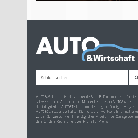
AUTO&Wirtschaft ist das führende B-to-B-Fachmagazin für die
schweizerische Autobranche. Mit der Lektüre von AUTO&Wirtschaf
der integrierten AUTO&Technik und dem eigenständigen Magazin
AUTO&Carrosserie erhalten Sie monatlich wertvolle Informatione
zu den Schwerpunkten Ihrer täglichen Arbeit in der Garage oder m
den Kunden. Recherchiert von Profis für Profis.