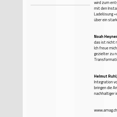
wird zum ent
mit den Insta
Ladelösung «
über ein sta
Noah Heynen
das ist nicht
Ich freue mic
gezielter zu
Transformatio
Helmut Ruhl
Integration v
bringen die A
nachhaltiger i
www.amag.c