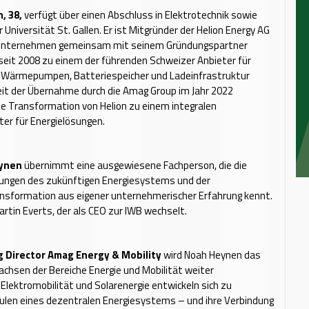
, 38,
verfügt über einen Abschluss in Elektrotechnik sowie
 Universität St. Gallen. Er ist Mitgründer der Helion Energy AG
Unternehmen gemeinsam mit seinem Gründungspartner
eit 2008 zu einem der führenden Schweizer Anbieter für
, Wärmepumpen, Batteriespeicher und Ladeinfrastruktur
it der Übernahme durch die Amag Group im Jahr 2022
die Transformation von Helion zu einem integralen
er für Energielösungen.
eynen
übernimmt eine ausgewiesene Fachperson, die die
ungen des zukünftigen Energiesystems und der
ansformation aus eigener unternehmerischer Erfahrung kennt.
Martin Everts, der als CEO zur IWB wechselt.
 Director Amag Energy & Mobility
wird Noah Heynen das
sen der Bereiche Energie und Mobilität weiter
 Elektromobilität und Solarenergie entwickeln sich zu
ulen eines dezentralen Energiesystems – und ihre Verbindung