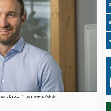
2
3
4
aging Director Amag Energy & Mobility