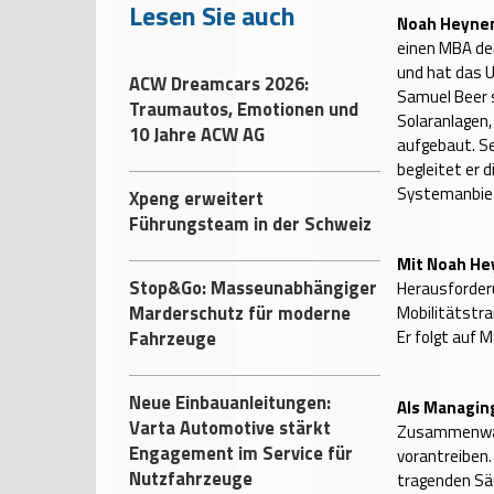
Lesen Sie auch
Noah Heynen
einen MBA der
und hat das 
ACW Dreamcars 2026:
Samuel Beer s
Traumautos, Emotionen und
Solaranlagen
10 Jahre ACW AG
aufgebaut. Se
begleitet er 
Systemanbiet
Xpeng erweitert
Führungsteam in der Schweiz
Mit Noah H
Stop&Go: Masseunabhängiger
Herausforder
Marderschutz für moderne
Mobilitätstr
Fahrzeuge
Er folgt auf 
Neue Einbauanleitungen:
Als Managing
Varta Automotive stärkt
Zusammenwach
Engagement im Service für
vorantreiben.
Nutzfahrzeuge
tragenden Sä