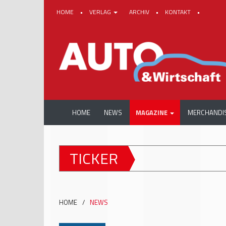
HOME
•
VERLAG
ARCHIV
•
KONTAKT
•
HOME
NEWS
MAGAZINE
MERCHANDI
TICKER
HOME
/
NEWS