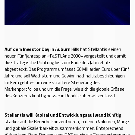
Auf dem Investor Day in Auburn
Hills hat Stellantis seinen
neuen Fünfjahresplan «FaSTLAne 2030» vorgestellt und damit
die strategische Richtung bis zum Ende des Jahrzehnts
abgesteckt. Das Programm umfasst 60 Milliarden Euro über fünf
Jahre und soll Wachstum und Gewinn nachhaltig beschleunigen.
Im Kern geht es um eine straffere Steuerung des
Markenportfolios und um die Frage, wie sich die globale Grösse
des Konzerns künftig besser in Rendite übersetzen lässt.
Stellantis will Kapital und Entwicklungsaufwand
künftig
stärker auf die Bereiche konzentrieren, in denen Volumen, Marge
und globale Skalierbarkeit zusammenkommen. Entsprechend
rücken Jeep, Ram, Peugeot und FIAT sowie die Transportersparte