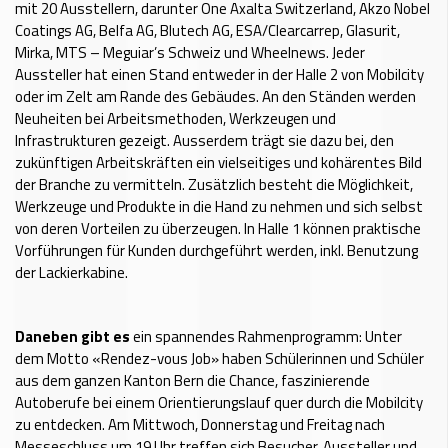
mit 20 Ausstellern, darunter One Axalta Switzerland, Akzo Nobel
Coatings AG, Belfa AG, Blutech AG, ESA/Clearcarrep, Glasurit,
Mirka, MTS – Meguiar’s Schweiz und Wheelnews. Jeder
Aussteller hat einen Stand entweder in der Halle 2 von Mobilcity
oder im Zelt am Rande des Gebäudes. An den Ständen werden
Neuheiten bei Arbeitsmethoden, Werkzeugen und
Infrastrukturen gezeigt. Ausserdem trägt sie dazu bei, den
zukünftigen Arbeitskräften ein vielseitiges und kohärentes Bild
der Branche zu vermitteln. Zusätzlich besteht die Möglichkeit,
Werkzeuge und Produkte in die Hand zu nehmen und sich selbst
von deren Vorteilen zu überzeugen. In Halle 1 können praktische
Vorführungen für Kunden durchgeführt werden, inkl. Benutzung
der Lackierkabine.
Daneben gibt es
ein spannendes Rahmenprogramm: Unter
dem Motto «Rendez-vous Job» haben Schülerinnen und Schüler
aus dem ganzen Kanton Bern die Chance, faszinierende
Autoberufe bei einem Orientierungslauf quer durch die Mobilcity
zu entdecken. Am Mittwoch, Donnerstag und Freitag nach
Messeschluss um 19 Uhr treffen sich Besucher, Aussteller und