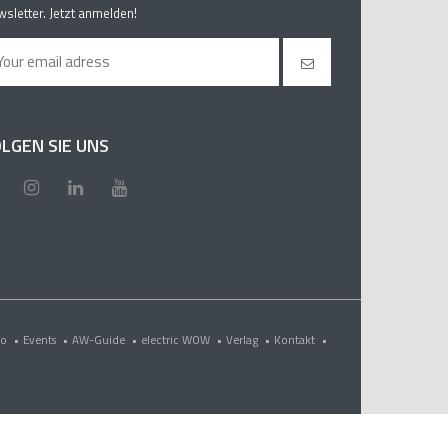
sletter. Jetzt anmelden!
LGEN SIE UNS
eo
•
Events
•
AW-Guide
•
electric WOW
•
Verlag
•
Kontakt
•