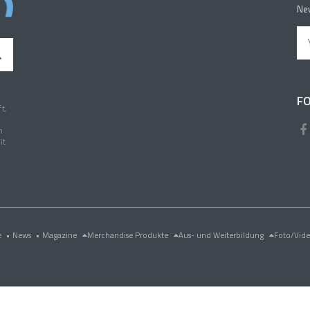
New
FO
t,
n
it
e
•
News
•
Magazine
Merchandise Produkte
Aus- und Weiterbildung
Foto/Vid