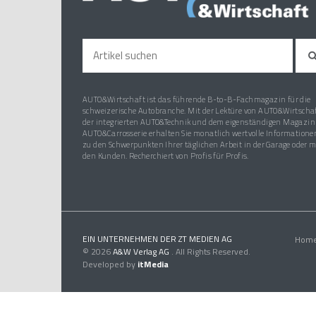
AUTO&Wirtschaft ist das führende B-to-B-Fachmagazin für die
schweizerische Autobranche. Mit der Lektüre von AUTO&Wirtschaf
der integrierten AUTO&Technik und dem eigenständigen Magazin
AUTO&Carrosserie erhalten Sie monatlich wertvolle Informatione
zu den Schwerpunkten Ihrer täglichen Arbeit in der Garage oder m
den Kunden. Recherchiert von Profis für Profis.
EIN UNTERNEHMEN DER ZT MEDIEN AG
Hom
© 2026
A&W Verlag AG
. All Rights Reserved.
Developed by
itMedia