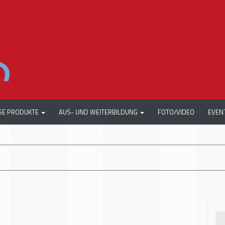
SE PRODUKTE
AUS- UND WEITERBILDUNG
FOTO/VIDEO
EVEN
+++
ACW