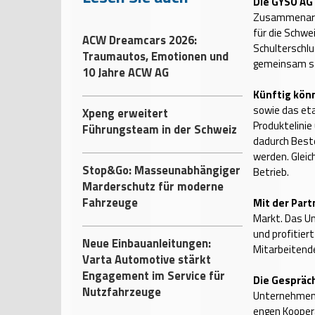
Die GYSO AG
Zusammenarbe
für die Schwe
ACW Dreamcars 2026:
Schulterschlu
Traumautos, Emotionen und
gemeinsam stä
10 Jahre ACW AG
Künftig kön
sowie das eta
Xpeng erweitert
Produktelini
Führungsteam in der Schweiz
dadurch Beste
werden. Gleic
Stop&Go: Masseunabhängiger
Betrieb.
Marderschutz für moderne
Fahrzeuge
Mit der Part
Markt. Das U
und profitier
Neue Einbauanleitungen:
Mitarbeitend
Varta Automotive stärkt
Engagement im Service für
Die Gespräc
Nutzfahrzeuge
Unternehmen b
engen Kooper