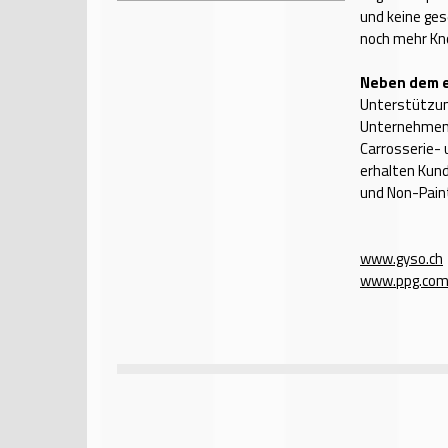
und keine ges
noch mehr Kn
Neben dem e
Unterstützun
Unternehmen 
Carrosserie- 
erhalten Kun
und Non-Paint
www.gyso.ch
www.ppg.co