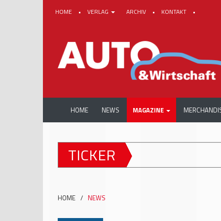
HOME
•
VERLAG
ARCHIV
•
KONTAKT
•
HOME
NEWS
MAGAZINE
MERCHANDI
TICKER
HOME
/
NEWS