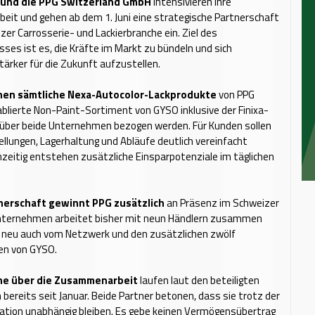
 und die PPG Switzerland GmbH
intensivieren ihre
it und gehen ab dem 1. Juni eine strategische Partnerschaft
izer Carrosserie- und Lackierbranche ein. Ziel des
sses ist es, die Kräfte im Markt zu bündeln und sich
rker für die Zukunft aufzustellen.
nen sämtliche Nexa-Autocolor-Lackprodukte
von PPG
blierte Non-Paint-Sortiment von GYSO inklusive der Finixa-
e über beide Unternehmen bezogen werden. Für Kunden sollen
llungen, Lagerhaltung und Abläufe deutlich vereinfacht
hzeitig entstehen zusätzliche Einsparpotenziale im täglichen
nerschaft gewinnt PPG zusätzlich
an Präsenz im Schweizer
nternehmen arbeitet bisher mit neun Händlern zusammen
t neu auch vom Netzwerk und den zusätzlichen zwölf
en von GYSO.
he über die Zusammenarbeit
laufen laut den beteiligten
ereits seit Januar. Beide Partner betonen, dass sie trotz der
ation unabhängig bleiben. Es gebe keinen Vermögensübertrag