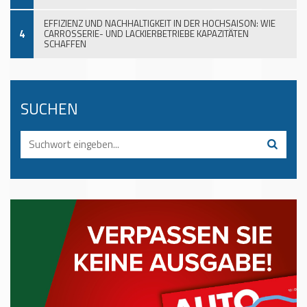
EFFIZIENZ UND NACHHALTIGKEIT IN DER HOCHSAISON: WIE
4
CARROSSERIE- UND LACKIERBETRIEBE KAPAZITÄTEN
SCHAFFEN
SUCHEN