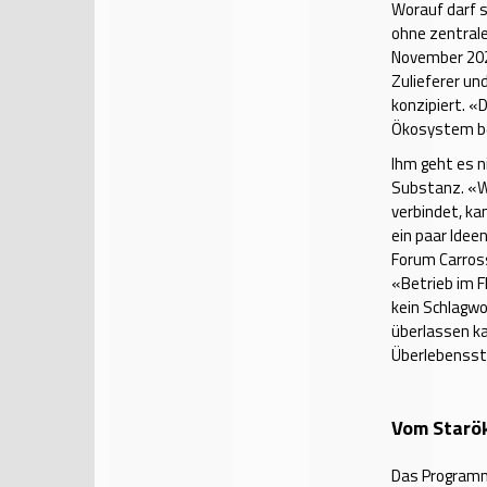
Worauf darf s
ohne zentral
November 2026
Zulieferer un
konzipiert. «
Ökosystem be
Ihm geht es 
Substanz. «
verbindet, ka
ein paar Idee
Forum Carross
«Betrieb im Fl
kein Schlagw
überlassen ka
Überlebensstr
Vom Starö
Das Programm