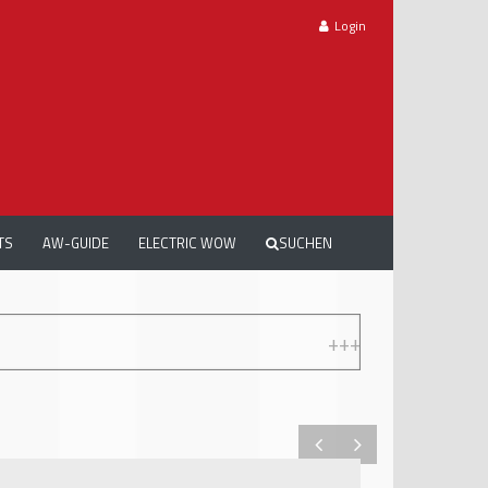
Login
TS
AW-GUIDE
ELECTRIC WOW
SUCHEN
+++
AUTOMECHANIKA WORKSHOPS: GRATIS