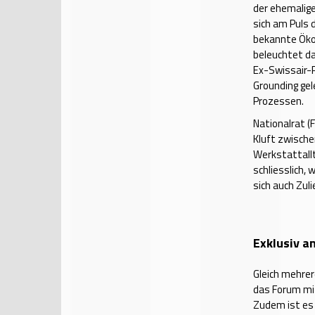
der ehemalige
sich am Puls 
bekannte Öko
beleuchtet da
Ex-Swissair-P
Grounding gel
Prozessen.
Nationalrat (
Kluft zwisch
Werkstattallt
schliesslich,
sich auch Zul
Exklusiv a
Gleich mehrer
das Forum mit
Zudem ist es