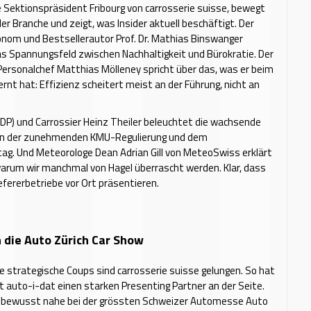
 Sektionspräsident Fribourg von carrosserie suisse, bewegt
der Branche und zeigt, was Insider aktuell beschäftigt. Der
nom und Bestsellerautor Prof. Dr. Mathias Binswanger
s Spannungsfeld zwischen Nachhaltigkeit und Bürokratie. Der
ersonalchef Matthias Mölleney spricht über das, was er beim
ernt hat: Effizienz scheitert meist an der Führung, nicht an
FDP) und Carrossier Heinz Theiler beleuchtet die wachsende
en der zunehmenden KMU-Regulierung und dem
ag. Und Meteorologe Dean Adrian Gill von MeteoSwiss erklärt
 warum wir manchmal von Hagel überrascht werden. Klar, dass
iefererbetriebe vor Ort präsentieren.
n die Auto Zürich Car Show
e strategische Coups sind carrosserie suisse gelungen. So hat
 auto-i-dat einen starken Presenting Partner an der Seite.
 bewusst nahe bei der grössten Schweizer Automesse Auto