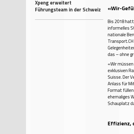
Xpeng erweitert
«Wir-Gefü
Führungsteam in der Schweiz
Bis 2018 hatt
informelles S
nationale Ber
Transport.CH 
Gelegenheiten
das – ohne g
«Wir müssen 
exklusiven Ra
Suisse. Der V
Anlass für Mi
Format füllen
ehemaliges We
Schauplatz da
Effizienz, 