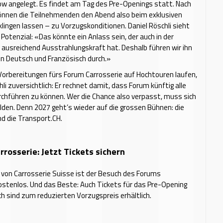
ow angelegt. Es findet am Tag des Pre-Openings statt. Nach
nnen die Teilnehmenden den Abend also beim exklusiven
ingen lassen – zu Vorzugskonditionen. Daniel Röschli sieht
 Potenzial: «Das könnte ein Anlass sein, der auch in der
ausreichend Ausstrahlungskraft hat. Deshalb führen wir ihn
in Deutsch und Französisch durch.»
orbereitungen fürs Forum Carrosserie auf Hochtouren laufen,
hli zuversichtlich: Er rechnet damit, dass Forum künftig alle
rchführen zu können. Wer die Chance also verpasst, muss sich
lden. Denn 2027 geht’s wieder auf die grossen Bühnen: die
nd die Transport.CH.
rosserie: Jetzt Tickets sichern
er von Carrosserie Suisse ist der Besuch des Forums
ostenlos. Und das Beste: Auch Tickets für das Pre-Opening
ich sind zum reduzierten Vorzugspreis erhältlich.