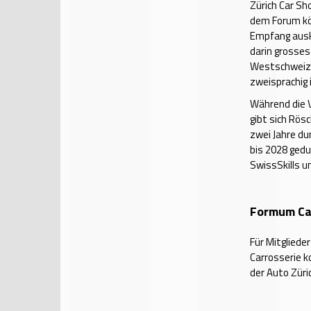
Zürich Car Sh
dem Forum kö
Empfang auskl
darin grosses
Westschweiz 
zweisprachig 
Während die V
gibt sich Rösc
zwei Jahre du
bis 2028 gedu
SwissSkills u
Formum Car
Für Mitglied
Carrosserie k
der Auto Zür