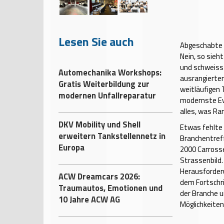
Lesen Sie auch
Abgeschabte W
Nein, so sieh
und schweisst
Automechanika Workshops:
ausrangierten 
Gratis Weiterbildung zur
weitläufigen 
modernen Unfallreparatur
modernste Eve
alles, was Ra
DKV Mobility und Shell
Etwas fehlte 
erweitern Tankstellennetz in
Branchentreff
Europa
2000 Carrosse
Strassenbild
Herausforder
ACW Dreamcars 2026:
dem Fortschri
Traumautos, Emotionen und
der Branche 
10 Jahre ACW AG
Möglichkeiten