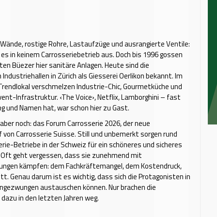
ände, rostige Rohre, Lastaufzüge und ausrangierte Ventile:
t es in keinem Carrosseriebetrieb aus. Doch bis 1996 gossen
en Büezer hier sanitäre Anlagen. Heute sind die
Industriehallen in Zürich als Giesserei Oerlikon bekannt. Im
Trendlokal verschmelzen Industrie-Chic, Gourmetküche und
nt-Infrastruktur. ‹The Voice›, Netflix, Lamborghini – fast
ng und Namen hat, war schon hier zu Gast.
aber noch: das Forum Carrosserie 2026, der neue
 von Carrosserie Suisse. Still und unbemerkt sorgen rund
rie-Betriebe in der Schweiz für ein schöneres und sicheres
. Oft geht vergessen, dass sie zunehmend mit
ungen kämpfen: dem Fachkräftemangel, dem Kostendruck,
tt. Genau darum ist es wichtig, dass sich die Protagonisten in
ungezwungen austauschen können. Nur brachen die
 dazu in den letzten Jahren weg.