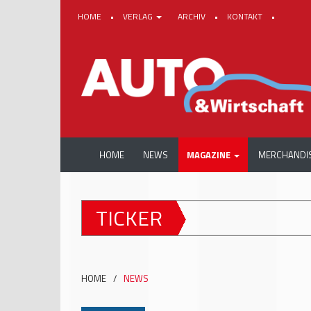
HOME
•
VERLAG
ARCHIV
•
KONTAKT
•
HOME
NEWS
MAGAZINE
MERCHANDI
TICKER
HOME
/
NEWS