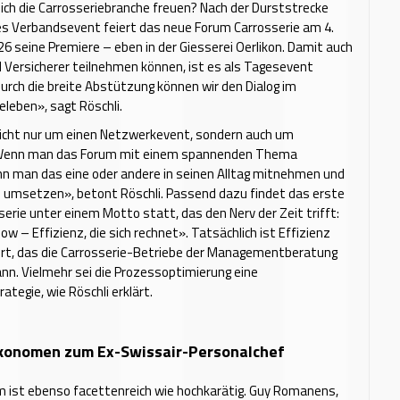
ich die Carrosseriebranche freuen? Nach der Durststrecke
es Verbandsevent feiert das neue Forum Carrosserie am 4.
 seine Premiere – eben in der Giesserei Oerlikon. Damit auch
d Versicherer teilnehmen können, ist es als Tagesevent
Durch die breite Abstützung können wir den Dialog im
leben», sagt Röschli.
nicht nur um einen Netzwerkevent, sondern auch um
Wenn man das Forum mit einem spannenden Thema
nn man das eine oder andere in seinen Alltag mitnehmen und
n umsetzen», betont Röschli. Passend dazu findet das erste
erie unter einem Motto statt, das den Nerv der Zeit trifft:
ow – Effizienz, die sich rechnet». Tatsächlich ist Effizienz
ort, das die Carrosserie-Betriebe der Managementberatung
nn. Vielmehr sei die Prozessoptimierung eine
ategie, wie Röschli erklärt.
konomen zum Ex-Swissair-Personalchef
 ist ebenso facettenreich wie hochkarätig. Guy Romanens,