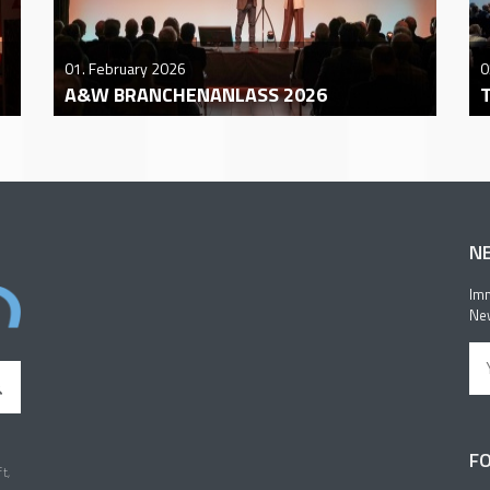
01. February 2026
0
A&W BRANCHENANLASS 2026
N
Imm
New
FO
t,