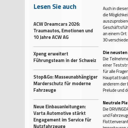
Lesen Sie auch
Auch in diese
die Möglichke
auszuprobiere
ACW Dreamcars 2026:
Geschäftsfüh
Traumautos, Emotionen und
an einem Ort
10 Jahre ACW AG
30 verschied
Die neusten
Xpeng erweitert
Die Teilnehme
Führungsteam in der Schweiz
einer Teststr
für alle Frage
Stop&Go: Masseunabhängiger
Hauptattrakt
Marderschutz für moderne
anderem der
Fahrzeuge
Prelude und 
Neutrale Pl
Neue Einbauanleitungen:
Die DRIVINGDA
Varta Automotive stärkt
und Fahrzeuge
Engagement im Service für
Flottenverant
Nutzfahrzeuge
Importeuren e