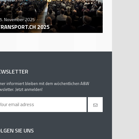
5. November 2025
29. October
TRANSPORT.CH 2025
AUTO ZÜR
EWSLETTER
er informiert bleiben mit dem wöchentlichen A&W
sletter. Jetzt anmelden!
LGEN SIE UNS