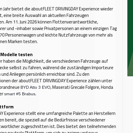
m Jahr bietet die aboutFLEET DRIVINGDAY Experience wieder
it, eine breite Auswahl an aktuellen Fahrzeugen
n. Am 11. Juni 2026 können Flottenverantwortliche,
rer und -inhaber sowie Privatpersonen an einem einzigen Tag
 70 Personenwagen und leichte Nutzfahrzeuge von mehr als
enen Marken testen.
 Modelle testen
r haben die Möglichkeit, die verschiedenen Fahrzeuge auf
ecke selbst zu fahren, während die zuständigen Importeure
n und Anliegen persönlich erreichbar sind. Zu den
ionen der aboutFLEET DRIVINGDAY Experience zählen unter
 brandneue
, Maserati Grecale Folgore, Honda
BYD Atto 3 EVO
der
.
smart #5 Brabus
attform
Y Experience stellt eine umfangreiche Palette an Herstellern
n bereit, die speziell auf die Bedürfnisse verschiedener
wortlicher zugeschnitten ist. Dies bietet den teilnehmenden
ine neutrale Plattform, um sich zu zeigen und neue