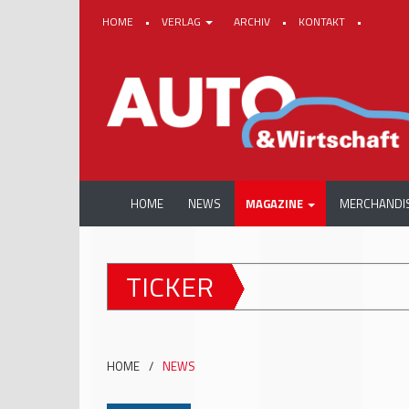
HOME
•
VERLAG
ARCHIV
•
KONTAKT
•
HOME
NEWS
MAGAZINE
MERCHANDI
TICKER
HOME
/
NEWS