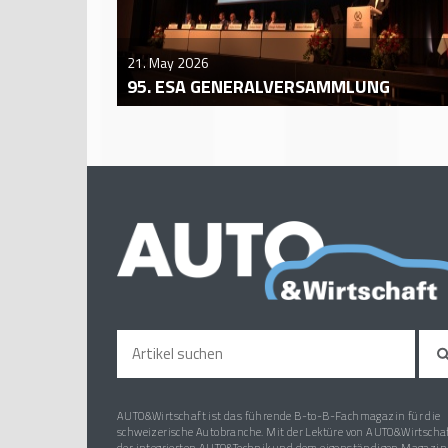
21. May 2026
95. ESA GENERALVERSAMMLUNG
AUTO&Wirtschaft ist das führende B-to-B-Fachmagazin für die
schweizerische Autobranche. Mit der Lektüre von AUTO&Wirtschaf