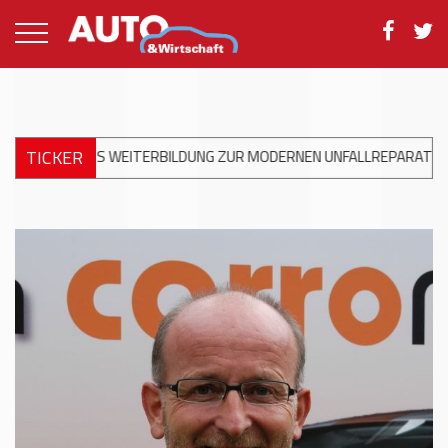
TICKER
NG ZUR MODERNEN UNFALLREPARATUR
+++
DKV MOBILITY UND SH