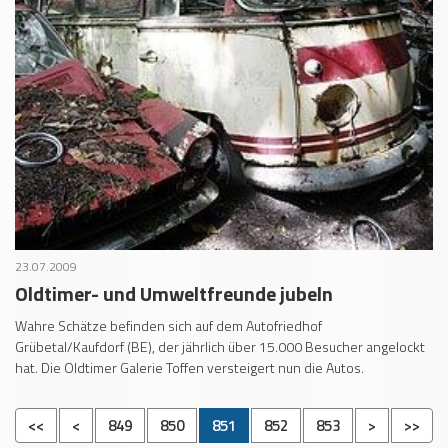
23.07.2009
Oldtimer- und Umweltfreunde jubeln
Wahre Schätze befinden sich auf dem Autofriedhof
Grübetal/Kaufdorf (BE), der jährlich über 15.000 Besucher angelockt
hat. Die Oldtimer Galerie Toffen versteigert nun die Autos.
<<
<
849
850
851
852
853
>
>>